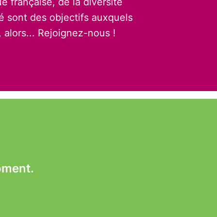
e française, de la diversité

té sont des objectifs auxquels 
 alors... Rejoignez-nous !
oment.